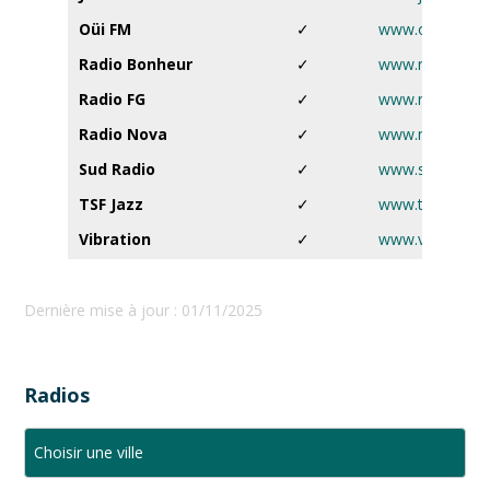
Oüi FM
✓
www.ouifm.fr
Radio Bonheur
✓
www.radiobonh
Radio FG
✓
www.radiofg.c
Radio Nova
✓
www.nova.fr
Sud Radio
✓
www.sudradio.f
TSF Jazz
✓
www.tsfjazz.c
Vibration
✓
www.vibration.f
Dernière mise à jour : 01/11/2025
Radios