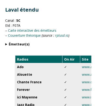
Laval étendu
Canal :
5C
EId : F07A
–
Carte interactive des émetteurs
–
Couverture théorique
(source :
rplusd.io
)
Émetteur(s)
Radios
On Air
Site
Ado
✓
www.ado.fr
Alouette
✓
www.alouette.f
Chante France
✓
www.chantefra
Forever
✓
www.foreverlara
ici Mayenne
✓
www.ici.fr
Jazz Radio
✓
www.jazzradio.f