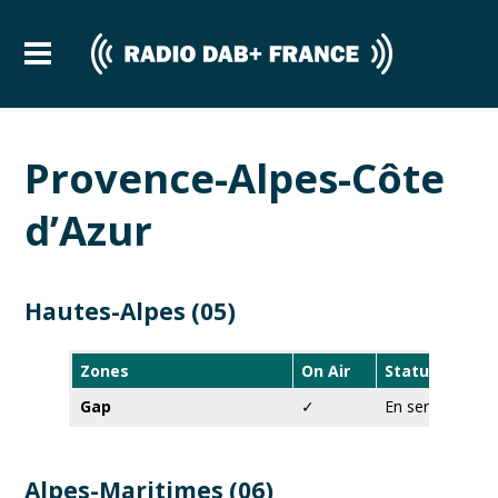
Provence-Alpes-Côte
d’Azur
Hautes-Alpes (05)
Zones
On Air
Statut
Gap
✓
En service
Alpes-Maritimes (06)