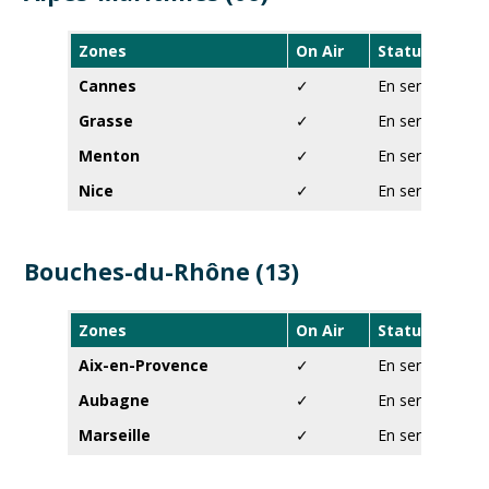
Zones
On Air
Statut
Cannes
✓
En service
Grasse
✓
En service
Menton
✓
En service
Nice
✓
En service
Bouches-du-Rhône (13)
Zones
On Air
Statut
Aix-en-Provence
✓
En service
Aubagne
✓
En service
Marseille
✓
En service