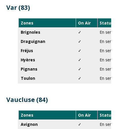
Var (83)
Zones
On Air
Statut
Brignoles
✓
En service
Draguignan
✓
En service
Fréjus
✓
En service
Hyères
✓
En service
Pignans
✓
En service
Toulon
✓
En service
Vaucluse (84)
Zones
On Air
Statut
Avignon
✓
En service