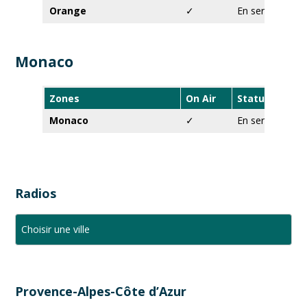
Orange
✓
En service
Monaco
Zones
On Air
Statut
Monaco
✓
En service
Radios
Provence-Alpes-Côte d’Azur