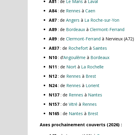
A81
: de
Le Mans
à
Laval
A84
: de
Rennes
à
Caen
A87
: de
Angers
à
La Roche-sur-Yon
A89
: de
Bordeaux
à
Clermont-Ferrand
A89
: de
Clermont-Ferrand
à Nervieux (A72)
A837
: de
Rochefort
à
Saintes
N10
: d’
Angoulême
à
Bordeaux
N11
: de
Niort
à
La Rochelle
N12
: de
Rennes
à
Brest
N24
: de
Rennes
à
Lorient
N137
: de
Rennes
à
Nantes
N157
: de
Vitré
à
Rennes
N165
: de
Nantes
à
Brest
Axes prochainement couverts (2026) :