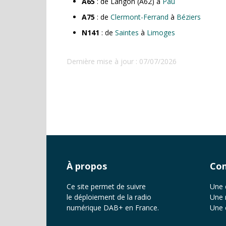
A65
: de Langon (A62) à
Pau
A75
: de
Clermont-Ferrand
à
Béziers
N141
: de
Saintes
à
Limoges
Dernière mise à jour : 07/07/2026
À propos
Con
Ce site permet de suivre
Une 
le déploiement de la radio
Une 
numérique DAB+ en France.
Une 