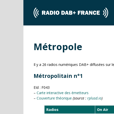
Métropole
Il y a 26 radios numériques DAB+ diffusées sur le
Métropolitain n°1
EId : F043
–
Carte interactive des émetteurs
–
Couverture théorique
(source :
rplusd.io
)
Radios
On Air