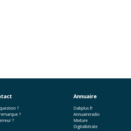
tact
Annuaire
question ?
Dabplus.fr
remarque ?
Annuaireradio
erreur ?
Mixture
Digitalbitrate