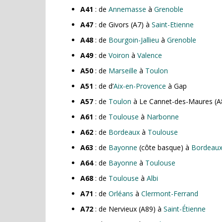
A41
: de
Annemasse
à
Grenoble
A47
: de Givors (A7) à
Saint-Etienne
A48
: de
Bourgoin-Jallieu
à
Grenoble
A49
: de
Voiron
à
Valence
A50
: de
Marseille
à
Toulon
A51
: de d’
Aix-en-Provence
à Gap
A57
: de
Toulon
à Le Cannet-des-Maures (A
A61
: de
Toulouse
à
Narbonne
A62
: de
Bordeaux
à
Toulouse
A63
: de
Bayonne
(côte basque) à
Bordeau
A64
: de
Bayonne
à
Toulouse
A68
: de
Toulouse
à
Albi
A71
: de
Orléans
à
Clermont-Ferrand
A72
: de Nervieux (A89) à
Saint-Étienne