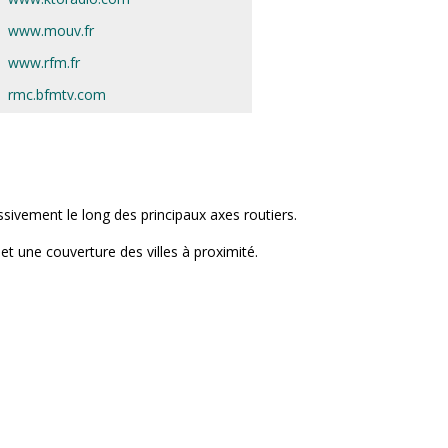
www.mouv.fr
www.rfm.fr
rmc.bfmtv.com
ssivement le long des principaux axes routiers.
et une couverture des villes à proximité.