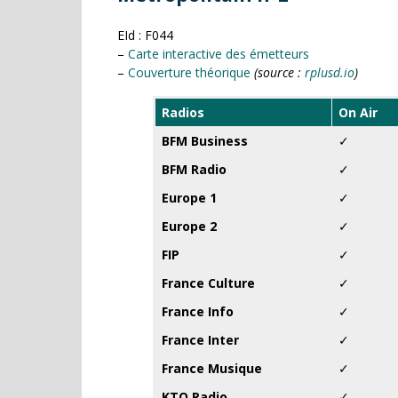
EId : F044
–
Carte interactive des émetteurs
–
Couverture théorique
(source :
rplusd.io
)
Radios
On Air
BFM Business
✓
BFM Radio
✓
Europe 1
✓
Europe 2
✓
FIP
✓
France Culture
✓
France Info
✓
France Inter
✓
France Musique
✓
KTO Radio
✓