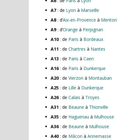
A6
: de
Paris
à
Lyon
A7
: de
Lyon
à
Marseille
A8
: d’
Aix-en-Provence
à
Menton
A9
: d’
Orange
à
Perpignan
A10
: de
Paris
à
Bordeaux
A11
: de
Chartres
à
Nantes
A13
: de
Paris
à
Caen
A16
: de
Paris
à
Dunkerque
A20
: de
Vierzon
à
Montauban
A25
: de
Lille
à
Dunkerque
A26
: de
Calais
à
Troyes
A31
: de
Beaune
à
Thionville
A35
: de
Haguenau
à
Mulhouse
A36
: de
Beaune
à
Mulhouse
A40
: de
Mâcon
à
Annemasse