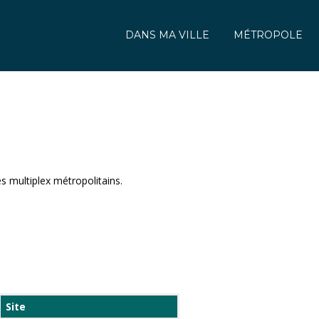
DANS MA VILLE
MÉTROPOLE
s multiplex métropolitains.
Site