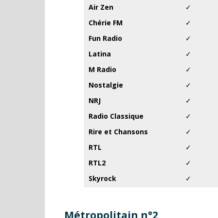
Air Zen
✓
Chérie FM
✓
Fun Radio
✓
Latina
✓
M Radio
✓
Nostalgie
✓
NRJ
✓
Radio Classique
✓
Rire et Chansons
✓
RTL
✓
RTL2
✓
Skyrock
✓
Métropolitain n°2