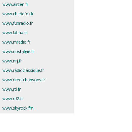
www.airzen.fr
www.cheriefm.fr
www.funradio.fr
www.latina.fr
www.mradio.fr
www.nostalgie.fr
www.nrj.fr
www.radioclassique.fr
www.rireetchansons.fr
www.rtl.fr
www.rtl2.fr
www.skyrock.fm