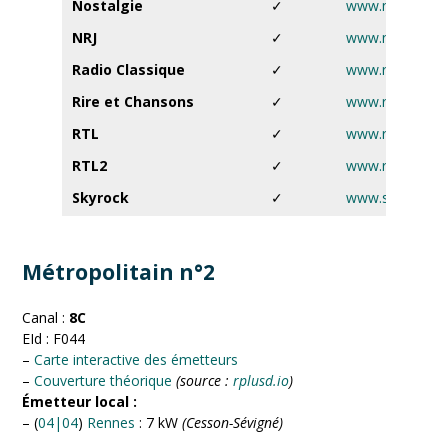
Nostalgie
✓
www.nostalgie.f
NRJ
✓
www.nrj.fr
Radio Classique
✓
www.radioclassi
Rire et Chansons
✓
www.rireetchan
RTL
✓
www.rtl.fr
RTL2
✓
www.rtl2.fr
Skyrock
✓
www.skyrock.f
Métropolitain n°2
Canal :
8C
EId : F044
–
Carte interactive des émetteurs
–
Couverture théorique
(source :
rplusd.io
)
Émetteur local :
– (
04|04
)
Rennes
: 7 kW
(Cesson-Sévigné)