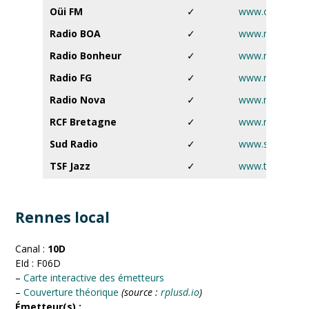
Oüi FM
✓
www.ouifm.fr
Radio BOA
✓
www.radio-boa
Radio Bonheur
✓
www.radiobonh
Radio FG
✓
www.radiofg.c
Radio Nova
✓
www.nova.fr
RCF Bretagne
✓
www.rcf.fr
Sud Radio
✓
www.sudradio.f
TSF Jazz
✓
www.tsfjazz.c
Rennes local
Canal :
10D
EId : F06D
–
Carte interactive des émetteurs
–
Couverture théorique
(source :
rplusd.io
)
Émetteur(s) :