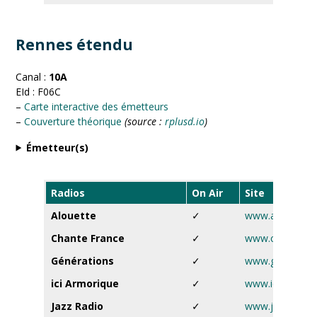
Rennes étendu
Canal :
10A
EId : F06C
–
Carte interactive des émetteurs
–
Couverture théorique
(source :
rplusd.io
)
Émetteur(s)
Radios
On Air
Site
Alouette
✓
www.alouette.f
Chante France
✓
www.chantefra
Générations
✓
www.generation
ici Armorique
✓
www.ici.fr
Jazz Radio
✓
www.jazzradio.f