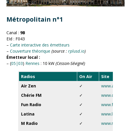
Métropolitain n°1
Canal :
9B
EId : F043
–
Carte interactive des émetteurs
–
Couverture théorique
(source :
rplusd.io
)
Émetteur local :
– (
05|03
)
Rennes
: 10 kW
(Cesson-Sévigné)
Radios
On Air
Site
Air Zen
✓
www.airzen.fr
Chérie FM
✓
www.cheriefm.f
Fun Radio
✓
www.funradio.f
Latina
✓
www.latina.fr
M Radio
✓
www.mradio.fr