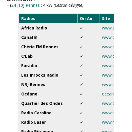
– (
24|10
)
Rennes
: 4 kW
(Cesson-Sévigné)
Radios
On Air
Site
Africa Radio
✓
www.africaradi
Canal B
✓
www.canalb.fr
Chérie FM Rennes
✓
www.cheriefm.f
C'Lab
✓
www.c-lab.fr
Euradio
✓
www.euradio.fr
Les Inrocks Radio
✓
www.lesinrock
NRJ Rennes
✓
www.nrj.fr
Océane
✓
oceane.ouest-fr
Quartier des Ondes
✓
www.quartierde
Radio Caroline
✓
www.radiocarol
Radio Laser
✓
www.radiolaser.
Radio Pitchoun
✓
www.tvradiopit