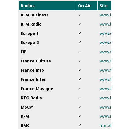
Radios
On Air
Site
BFM Business
✓
www.bfmtv.co
BFM Radio
✓
www.bfmtv.co
Europe 1
✓
www.europe1.f
Europe 2
✓
www.europe2.f
FIP
✓
www.fip.fr
France Culture
✓
www.francecultu
France Info
✓
www.francetvinf
France Inter
✓
www.franceinter
France Musique
✓
www.francemusi
KTO Radio
✓
www.ktoradio.
Mouv'
✓
www.mouv.fr
RFM
✓
www.rfm.fr
RMC
✓
rmc.bfmtv.com