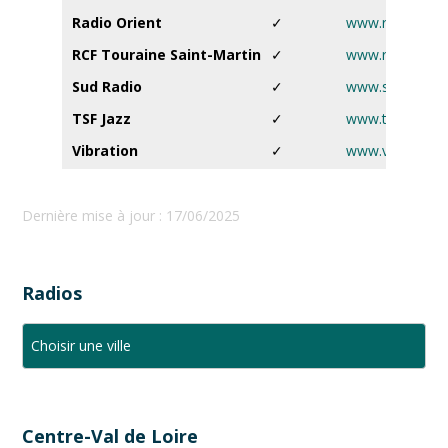
Radio Orient
✓
www.radioorie
RCF Touraine Saint-Martin
✓
www.rcf.fr
Sud Radio
✓
www.sudradio.f
TSF Jazz
✓
www.tsfjazz.c
Vibration
✓
www.vibration.f
Dernière mise à jour : 17/06/2025
Radios
Centre-Val de Loire