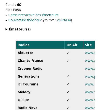
Canal :
6C
EId : F056
–
Carte interactive des émetteurs
–
Couverture théorique
(source :
rplusd.io
)
Émetteur(s)
Radios
On Air
Site
Alouette
✓
www.alouette.f
Chante France
✓
www.chantefra
Crooner Radio
www.croonerrad
Générations
✓
www.generation
ici Touraine
✓
www.ici.fr
Melody
✓
www.melody.tv
Oüi FM
✓
www.ouifm.fr
Radio Nova
✓
www.nova.fr