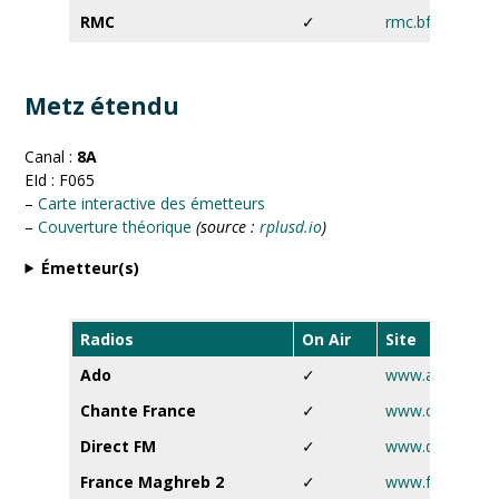
RMC
✓
rmc.bfmtv.com
Metz étendu
Canal :
8A
EId : F065
–
Carte interactive des émetteurs
–
Couverture théorique
(source :
rplusd.io
)
Émetteur(s)
Radios
On Air
Site
Ado
✓
www.ado.fr
Chante France
✓
www.chantefra
Direct FM
✓
www.directfm.f
France Maghreb 2
✓
www.francemag