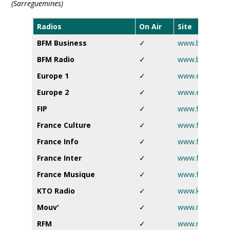
(Sarreguemines)
Radios
On Air
Site
BFM Business
✓
www.bfmtv.co
BFM Radio
✓
www.bfmtv.co
Europe 1
✓
www.europe1.f
Europe 2
✓
www.europe2.f
FIP
✓
www.fip.fr
France Culture
✓
www.francecultu
France Info
✓
www.francetvinf
France Inter
✓
www.franceinter
France Musique
✓
www.francemusi
KTO Radio
✓
www.ktoradio.
Mouv'
✓
www.mouv.fr
RFM
✓
www.rfm.fr