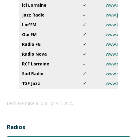
ici Lorraine
✓
www.ici.fr
Jazz Radio
✓
www.jazzradio.f
Lor'FM
✓
www.lorfm.co
Oüi FM
✓
www.ouifm.fr
Radio FG
✓
www.radiofg.c
Radio Nova
✓
www.nova.fr
RCF Lorraine
✓
www.rcf.fr
Sud Radio
✓
www.sudradio.f
TSF Jazz
✓
www.tsfjazz.c
Dernière mise à jour : 04/01/2025
Radios