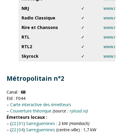
NRJ
✓
www.nrj.fr
Radio Classique
✓
www.radioclassi
Rire et Chansons
✓
www.rireetchan
RTL
✓
www.rtl.fr
RTL2
✓
www.rtl2.fr
Skyrock
✓
www.skyrock.f
Métropolitain n°2
Canal :
6B
EId : F044
–
Carte interactive des émetteurs
–
Couverture théorique
(source :
rplusd.io
)
Émetteurs locaux :
– (
22|01
)
Sarreguemines
: 2 kW
(Hambach)
– (
22|04
)
Sarreguemines
(centre-ville) : 1,7 kW