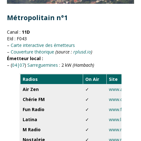
Métropolitain n°1
Canal :
11D
EId : F043
–
Carte interactive des émetteurs
–
Couverture théorique
(source :
rplusd.io
)
Émetteur local :
– (
04|07
)
Sarreguemines
: 2 kW
(Hambach)
Radios
On Air
Site
Air Zen
✓
www.airzen.fr
Chérie FM
✓
www.cheriefm.f
Fun Radio
✓
www.funradio.f
Latina
✓
www.latina.fr
M Radio
✓
www.mradio.fr
Nostalgie
✓
www.nostalgie.f