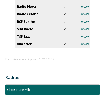
Radio Nova
✓
www.nova.fr
Radio Orient
✓
www.radioorie
RCF Sarthe
✓
www.rcf.fr
Sud Radio
✓
www.sudradio.f
TSF Jazz
✓
www.tsfjazz.c
Vibration
✓
www.vibration.f
Dernière mise à jour : 17/06/2025
Radios