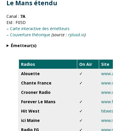
Le Mans étendu
Canal :
7A
EId : F05D
–
Carte interactive des émetteurs
–
Couverture théorique
(source :
rplusd.io
)
Émetteur(s)
Radios
On Air
Site
Alouette
✓
www.alouette.f
Chante France
✓
www.chantefra
Crooner Radio
www.croonerrad
Forever Le Mans
✓
www.foreverlara
Hit West
✓
hitwest.ouest-fr
ici Maine
✓
www.ici.fr
Radio FG
✓
www.radiofg.c