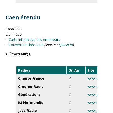
Caen étendu
Canal :
5B
EId : F05B
–
Carte interactive des émetteurs
–
Couverture théorique
(source :
rplusd.io
)
Émetteur(s)
Radios
On Air
Site
Chante France
✓
www.chantefra
Crooner Radio
✓
www.croonerrad
Générations
✓
www.generation
ici Normandie
✓
www.ici.fr
Jazz Radio
✓
www.jazzradio.f