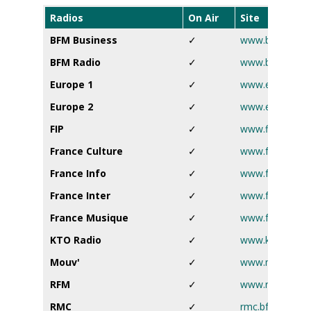
Radios
On Air
Site
BFM Business
✓
www.bfmtv.co
BFM Radio
✓
www.bfmtv.co
Europe 1
✓
www.europe1.f
Europe 2
✓
www.europe2.f
FIP
✓
www.fip.fr
France Culture
✓
www.francecultu
France Info
✓
www.francetvinf
France Inter
✓
www.franceinter
France Musique
✓
www.francemusi
KTO Radio
✓
www.ktoradio.
Mouv'
✓
www.mouv.fr
RFM
✓
www.rfm.fr
RMC
✓
rmc.bfmtv.com