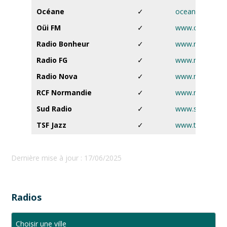
Océane
✓
oceane.ouest-fr
Oüi FM
✓
www.ouifm.fr
Radio Bonheur
✓
www.radiobonh
Radio FG
✓
www.radiofg.c
Radio Nova
✓
www.nova.fr
RCF Normandie
✓
www.rcf.fr
Sud Radio
✓
www.sudradio.f
TSF Jazz
✓
www.tsfjazz.c
Dernière mise à jour : 17/06/2025
Radios