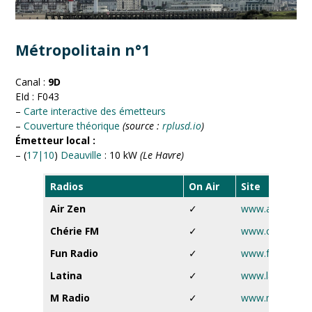
Métropolitain n°1
Canal :
9D
EId : F043
–
Carte interactive des émetteurs
–
Couverture théorique
(source :
rplusd.io
)
Émetteur local :
– (
17|10
)
Deauville
: 10 kW
(Le Havre)
Radios
On Air
Site
Air Zen
✓
www.airzen.fr
Chérie FM
✓
www.cheriefm.f
Fun Radio
✓
www.funradio.f
Latina
✓
www.latina.fr
M Radio
✓
www.mradio.fr