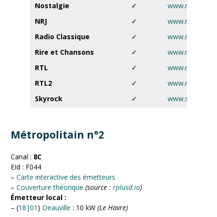
Nostalgie
✓
www.nostalgie.f
NRJ
✓
www.nrj.fr
Radio Classique
✓
www.radioclassi
Rire et Chansons
✓
www.rireetchan
RTL
✓
www.rtl.fr
RTL2
✓
www.rtl2.fr
Skyrock
✓
www.skyrock.f
Métropolitain n°2
Canal :
8C
EId : F044
–
Carte interactive des émetteurs
–
Couverture théorique
(source :
rplusd.io
)
Émetteur local :
– (
18|01
)
Deauville
: 10 kW
(Le Havre)