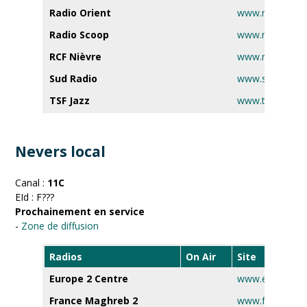
Radio Orient
www.radioorie
Radio Scoop
www.radiosco
RCF Nièvre
www.rcf.fr
Sud Radio
www.sudradio.f
TSF Jazz
www.tsfjazz.c
Nevers local
Canal :
11C
EId : F???
Prochainement en service
-
Zone de diffusion
Radios
On Air
Site
Europe 2 Centre
www.europe2.f
France Maghreb 2
www.francemag