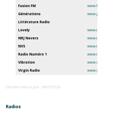
Fusion FM
www.fusionfm.f
Générations
www.generation
Littérature Radio
Lovely
www.radiolovely
NRJ Nevers
www.nrj.fr
NVS
www.nvsradio.f
Radio Numéro 1
www.radiono1.f
Vibration
www.vibration.f
Virgin Radio
www.virginradio
Dernière mise à jour : 08/07/2026
Radios