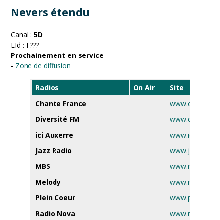
Nevers étendu
Canal :
5D
EId : F???
Prochainement en service
-
Zone de diffusion
Radios
On Air
Site
Chante France
www.chantefra
Diversité FM
www.diversitefm
ici Auxerre
www.ici.fr
Jazz Radio
www.jazzradio.f
MBS
www.radiombs.
Melody
www.melody.tv
Plein Coeur
www.pleincoeur
Radio Nova
www.nova.fr