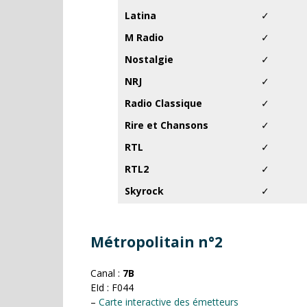
Latina
✓
M Radio
✓
Nostalgie
✓
NRJ
✓
Radio Classique
✓
Rire et Chansons
✓
RTL
✓
RTL2
✓
Skyrock
✓
Métropolitain n°2
Canal :
7B
EId : F044
–
Carte interactive des émetteurs