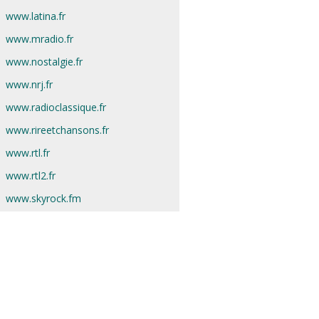
www.latina.fr
www.mradio.fr
www.nostalgie.fr
www.nrj.fr
www.radioclassique.fr
www.rireetchansons.fr
www.rtl.fr
www.rtl2.fr
www.skyrock.fm