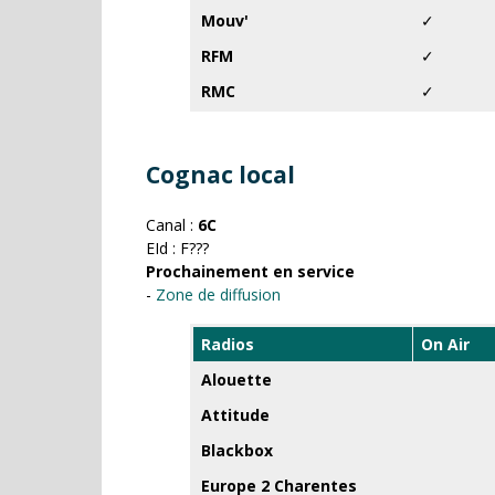
Mouv'
✓
RFM
✓
RMC
✓
Cognac local
Canal :
6C
EId : F???
Prochainement en service
-
Zone de diffusion
Radios
On Air
Alouette
Attitude
Blackbox
Europe 2 Charentes