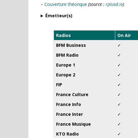
–
Couverture théorique
(source :
rplusd.io
)
Émetteur(s)
Radios
On Air
BFM Business
✓
BFM Radio
✓
Europe 1
✓
Europe 2
✓
FIP
✓
France Culture
✓
France Info
✓
France Inter
✓
France Musique
✓
KTO Radio
✓