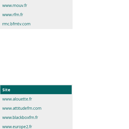
www.mouv.fr
www.rfm.fr
rmc.bfmtv.com
Site
www.alouette.fr
www.attitudefm.com
www.blackboxfm.fr
www.europe2.fr