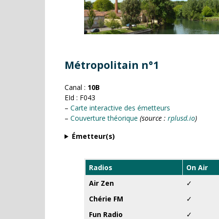
Métropolitain n°1
Canal :
10B
EId : F043
–
Carte interactive des émetteurs
–
Couverture théorique
(source :
rplusd.io
)
Émetteur(s)
Radios
On Air
Air Zen
✓
Chérie FM
✓
Fun Radio
✓