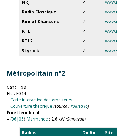
NRJ
✓
www.nrj.fr
Radio Classique
✓
www.radioclassi
Rire et Chansons
✓
www.rireetchan
RTL
✓
www.rtl.fr
RTL2
✓
www.rtl2.fr
Skyrock
✓
www.skyrock.f
Métropolitain n°2
Canal :
9D
EId : F044
–
Carte interactive des émetteurs
–
Couverture théorique
(source :
rplusd.io
)
Émetteur local :
– (
06|05
)
Marmande
: 2,6 kW
(Samazan)
Radios
On Air
Site