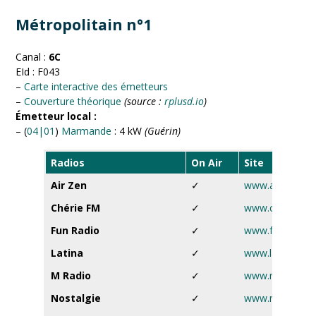
Métropolitain n°1
Canal :
6C
EId : F043
–
Carte interactive des émetteurs
–
Couverture théorique
(source :
rplusd.io
)
Émetteur local :
– (
04|01
)
Marmande
: 4 kW
(Guérin)
Radios
On Air
Site
Air Zen
✓
www.airzen.fr
Chérie FM
✓
www.cheriefm.f
Fun Radio
✓
www.funradio.f
Latina
✓
www.latina.fr
M Radio
✓
www.mradio.fr
Nostalgie
✓
www.nostalgie.f