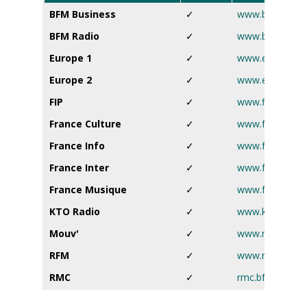
BFM Business
✓
www.bfmtv.co
BFM Radio
✓
www.bfmtv.co
Europe 1
✓
www.europe1.f
Europe 2
✓
www.europe2.f
FIP
✓
www.fip.fr
France Culture
✓
www.francecultu
France Info
✓
www.francetvinf
France Inter
✓
www.franceinter
France Musique
✓
www.francemusi
KTO Radio
✓
www.ktoradio.
Mouv'
✓
www.mouv.fr
RFM
✓
www.rfm.fr
RMC
✓
rmc.bfmtv.com