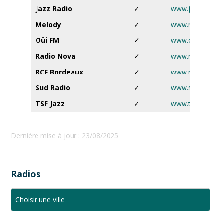
Jazz Radio
✓
www.jazzradio.f
Melody
✓
www.melody.tv
Oüi FM
✓
www.ouifm.fr
Radio Nova
✓
www.nova.fr
RCF Bordeaux
✓
www.rcf.fr
Sud Radio
✓
www.sudradio.f
TSF Jazz
✓
www.tsfjazz.c
Dernière mise à jour : 23/08/2025
Radios