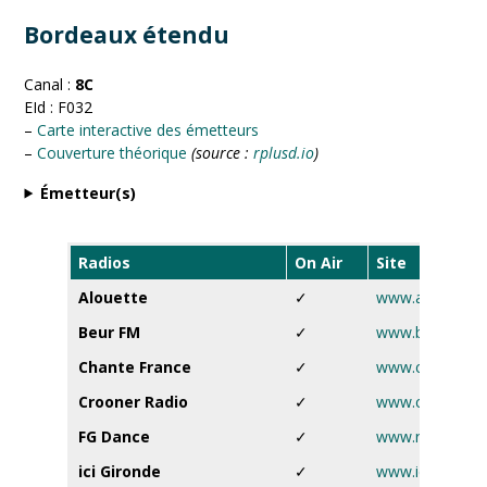
Bordeaux étendu
Canal :
8C
EId : F032
–
Carte interactive des émetteurs
–
Couverture théorique
(source :
rplusd.io
)
Émetteur(s)
Radios
On Air
Site
Alouette
✓
www.alouette.f
Beur FM
✓
www.beurfm.ne
Chante France
✓
www.chantefra
Crooner Radio
✓
www.croonerrad
FG Dance
✓
www.radiofg.c
ici Gironde
✓
www.ici.fr