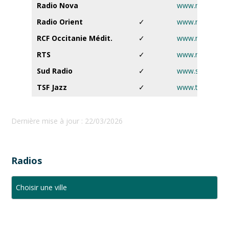
Radio Nova
www.nova.fr
Radio Orient
✓
www.radioorie
RCF Occitanie Médit.
✓
www.rcf.fr
RTS
✓
www.rtsfm.co
Sud Radio
✓
www.sudradio.f
TSF Jazz
✓
www.tsfjazz.c
Dernière mise à jour : 22/03/2026
Radios