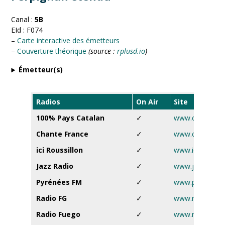
Canal :
5B
EId : F074
–
Carte interactive des émetteurs
–
Couverture théorique
(source :
rplusd.io
)
Émetteur(s)
Radios
On Air
Site
100% Pays Catalan
✓
www.centpourc
Chante France
✓
www.chantefra
ici Roussillon
✓
www.ici.fr
Jazz Radio
✓
www.jazzradio.f
Pyrénées FM
✓
www.pyrenees
Radio FG
✓
www.radiofg.c
Radio Fuego
✓
www.radiofuego