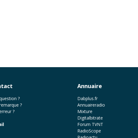
tact
Annuaire
question ?
Dabplus.fr
remarque ?
Annuaireradio
erreur ?
Mixture
Digitalbitrate
il
Forum TVNT
RadioScope
Radioactu