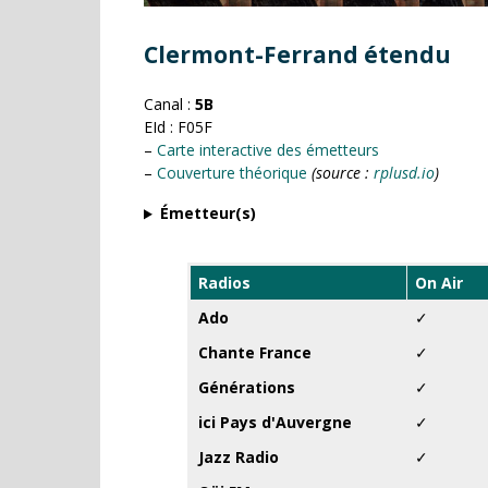
Clermont-Ferrand étendu
Canal :
5B
EId : F05F
–
Carte interactive des émetteurs
–
Couverture théorique
(source :
rplusd.io
)
Émetteur(s)
Radios
On Air
Ado
✓
Chante France
✓
Générations
✓
ici Pays d'Auvergne
✓
Jazz Radio
✓