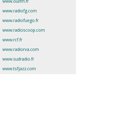
www.ouifm.fr
www.radiofg.com
www.radiofuego.fr
www.radioscoop.com
www.rcf.fr
www.radiorva.com
www.sudradio.fr
www.tsfjazz.com