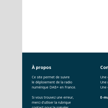
À propos
Con
Ce site permet de suivre
Une 
le déploiement de la radio
Une 
numérique DAB+ en France.
Une 
Si vous trouvez une erreur,
E-ma
merci d'utliser la rubrique
contact
pour la signaler.