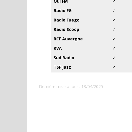
Oüi FM
✓
Radio FG
✓
Radio Fuego
✓
Radio Scoop
✓
RCF Auvergne
✓
RVA
✓
Sud Radio
✓
TSF Jazz
✓
Dernière mise à jour : 13/04/2025